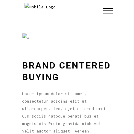
BRAND CENTERED
BUYING
Lorem ipsum dolor sit amet,
consectetur adicing elit ut
ullamcorper. leo, eget euismod orci.
Cum sociis natoque penati bus et
magnis dis.Proin gravida nibh vel
velit auctor aliquet. Aenean