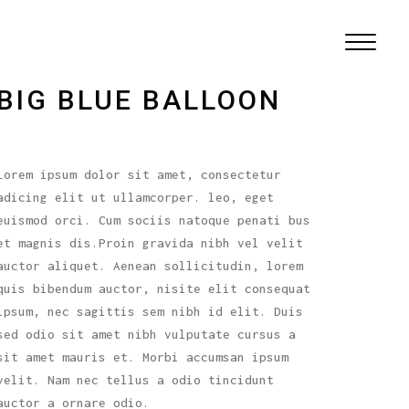
BIG BLUE BALLOON
Lorem ipsum dolor sit amet, consectetur
adicing elit ut ullamcorper. leo, eget
euismod orci. Cum sociis natoque penati bus
et magnis dis.Proin gravida nibh vel velit
auctor aliquet. Aenean sollicitudin, lorem
quis bibendum auctor, nisite elit consequat
ipsum, nec sagittis sem nibh id elit. Duis
sed odio sit amet nibh vulputate cursus a
sit amet mauris et. Morbi accumsan ipsum
velit. Nam nec tellus a odio tincidunt
auctor a ornare odio.